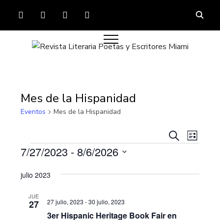
FACEBOOK
TWITTER
INSTAGRAM
YOUTUBE
Mes de la Hispanidad
Eventos
Mes de la Hispanidad
Navega
Nave
Buscar
Lista
de
Eventos
de
7/27/2023
 - 
8/6/2026
vista
búsque
Seleccionar
de
julio 2023
fecha.
y
Even
vistas
JUE
27 julio, 2023
-
30 julio, 2023
27
de
3er Hispanic Heritage Book Fair en