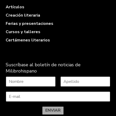
Artículos
Creación literaria
Ferias y presentaciones
Cursos y talleres
Certámenes literarios
Suscríbase al boletín de noticias de
Milibrohispano
N
A
o
p
m
e
b
l
r
l
e
i
ENVIAR
d