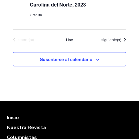
Carolina del Norte, 2023
Eventos
Gratuito
Eventos
Hoy
siguiente(s)
Eventos
anterior(es)
Suscribirse al calendario
Inicio
Nuestra Revista
Columnistas