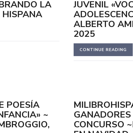
EBRANDO LA
JUVENIL «VO
 HISPANA
ADOLESCENCI
ALBERTO AM
2025
CONTINUE READING
E POESÍA
MILIBROHISP
NFANCIA» ~
GANADORES D
AMBROGGIO,
CONCURSO ~