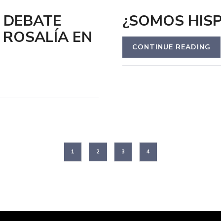
L DEBATE
¿SOMOS HISP
 ROSALÍA EN
CONTINUE READING
1
2
3
4