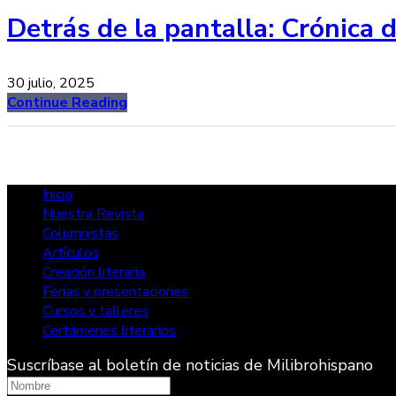
Detrás de la pantalla: Crónica 
30 julio, 2025
Continue Reading
Inicio
Nuestra Revista
Columnistas
Artículos
Creación literaria
Ferias y presentaciones
Cursos y talleres
Certámenes literarios
Suscríbase al boletín de noticias de Milibrohispano
Nombre