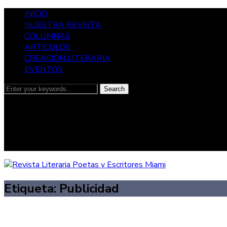
INICIO
NUESTRA REVISTA
COLUMNAS
ARTÍCULOS
CREACIÓN LITERARIA
EVENTOS
facebook
twitter
instagram
youtube
Etiqueta:
Publicidad