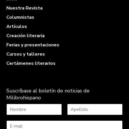
Nuestra Revista
Columnistas
Artículos
Creación literaria
Ferias y presentaciones
Cursos y talleres
Certámenes literarios
Suscríbase al boletín de noticias de
Milibrohispano
N
A
o
p
m
e