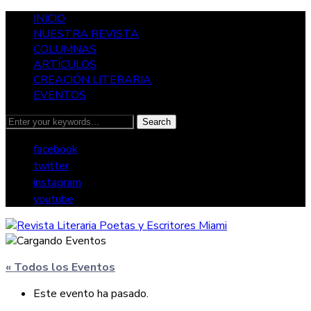
INICIO
NUESTRA REVISTA
COLUMNAS
ARTÍCULOS
CREACIÓN LITERARIA
EVENTOS
facebook
twitter
instagram
youtube
« Todos los Eventos
Este evento ha pasado.