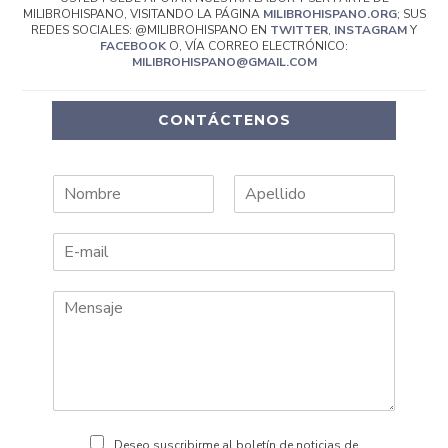
MILIBROHISPANO, VISITANDO LA PÁGINA
MILIBROHISPANO.ORG
; SUS
REDES SOCIALES: @MILIBROHISPANO EN
TWITTER
,
INSTAGRAM
Y
FACEBOOK
O, VÍA CORREO ELECTRÓNICO:
MILIBROHISPANO@GMAIL.COM
CONTÁCTENOS
N
A
o
p
m
e
b
l
r
l
e
i
d
o
s
Deseo suscribirme al boletín de noticias de