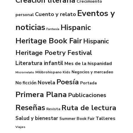
Creación literaria
Crecimiento
Eventos y
Cuento y relato
personal
noticias
Hispanic
Fantasía
Heritage Book Fair
Hispanic
Heritage Poetry Festival
Literatura infantil
Mes de la hispanidad
Negocios y mercadeo
Milibrohispano Kids
Microrrelato
Poesía
Novela
No ficción
Portada
Primera Plana
Publicaciones
Reseñas
Ruta de lectura
Revista
Salud y bienestar
Talleres
Summer Book Fair
Viajes