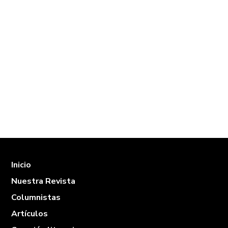
vistas
de
Eventos
Inicio
Nuestra Revista
Columnistas
Artículos