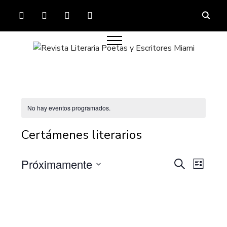
FACEBOOK
TWITTER
INSTAGRAM
YOUTUBE
No hay eventos programados.
Certámenes literarios
Navega
Nave
Próximamente
Buscar
Lista
de
de
Seleccionar
vista
fecha.
búsque
de
y
Even