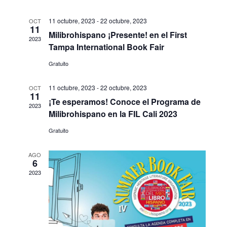
búsque
de
y
Even
11 octubre, 2023
-
22 octubre, 2023
OCT
11
vistas
Milibrohispano ¡Presente! en el First
2023
Tampa International Book Fair
de
Gratuito
Eventos
11 octubre, 2023
-
22 octubre, 2023
OCT
11
¡Te esperamos! Conoce el Programa de
2023
Milibrohispano en la FIL Cali 2023
Gratuito
AGO
6
2023