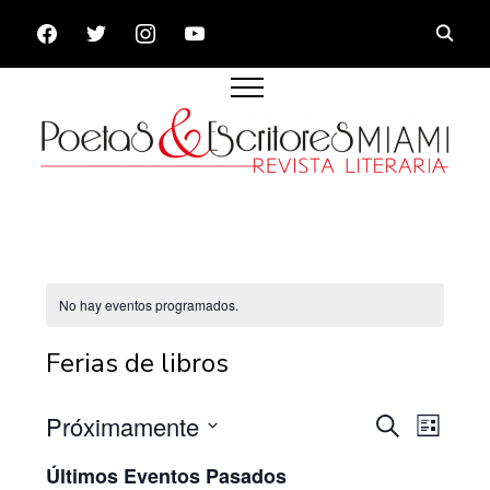
FACEBOOK
TWITTER
INSTAGRAM
YOUTUBE
No hay eventos programados.
Ferias de libros
Navega
Nave
Próximamente
Buscar
Lista
de
de
Seleccionar
Últimos Eventos Pasados
vista
fecha.