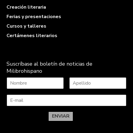
Creación literaria
Ferias y presentaciones
Cursos y talleres
Certámenes literarios
Suscríbase al boletín de noticias de
Milibrohispano
N
A
o
p
m
e
b
l
r
l
e
i
ENVIAR
d
o
s