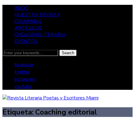
INICIO
NUESTRA REVISTA
COLUMNAS
ARTÍCULOS
CREACIÓN LITERARIA
EVENTOS
facebook
twitter
instagram
youtube
Etiqueta:
Coaching editorial