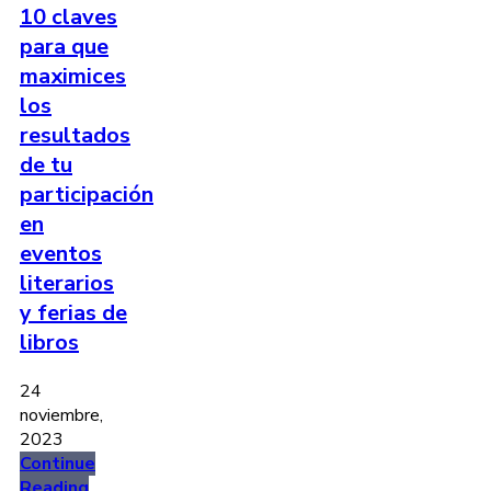
10 claves
para que
maximices
los
resultados
de tu
participación
en
eventos
literarios
y ferias de
libros
24
noviembre,
2023
Continue
Reading