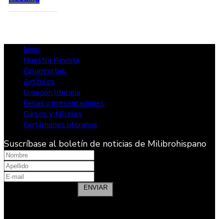
Inicio
Nuestra Revista
Columnistas
Artículos
Creación literaria
Ferias y presentaciones
Cursos y talleres
Certámenes literarios
Suscríbase al boletín de noticias de Milibrohispano
Nombre
Apellidos
ENVIAR
¡Síganos en Redes Sociales!