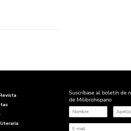
Suscríbase al boletín de n
Revista
de Milibrohispano
stas
s
N
A
literaria
o
p
m
e