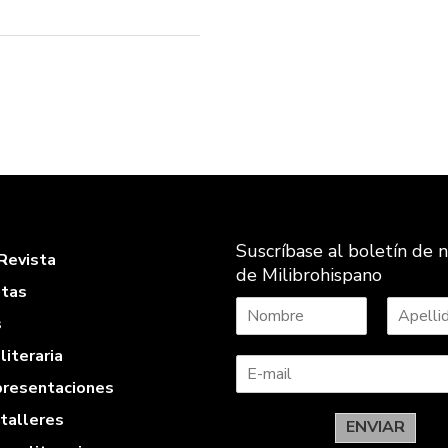
Suscríbase al boletín de n
Revista
de Milibrohispano
stas
s
N
A
literaria
o
p
m
e
 presentaciones
b
l
r
l
 talleres
e
i
ENVIAR
d