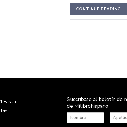
CONTINUE READING
Suscríbase al boletín de n
Revista
de Milibrohispano
stas
s
N
A