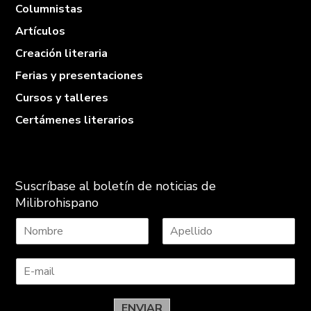
Columnistas
Artículos
Creación literaria
Ferias y presentaciones
Cursos y talleres
Certámenes literarios
Suscríbase al boletín de noticias de
Milibrohispano
N
A
o
p
m
e
b
l
r
l
e
i
ENVIAR