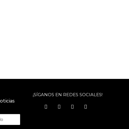
¡SÍGANOS EN REDES SOCIALES!
oticias
facebook
twitter
instagram
youtube