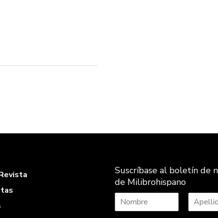
Suscríbase al boletín de n
Revista
de Milibrohispano
stas
s
N
A