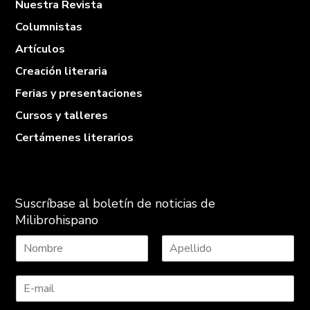
Nuestra Revista
Columnistas
Artículos
Creación literaria
Ferias y presentaciones
Cursos y talleres
Certámenes literarios
Suscríbase al boletín de noticias de
Milibrohispano
N
A
o
p
m
e
b
l