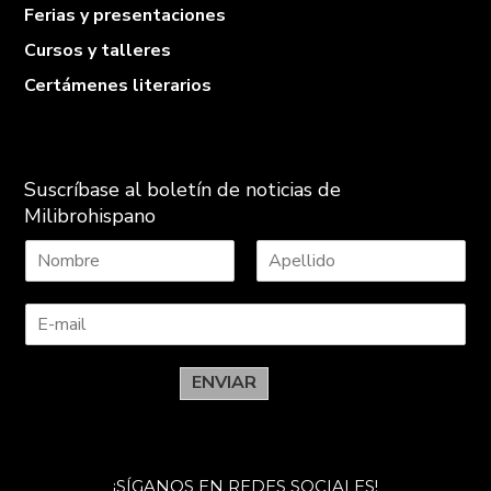
Ferias y presentaciones
Cursos y talleres
Certámenes literarios
Suscríbase al boletín de noticias de
Milibrohispano
N
A
o
p
m
e
b
l
r
l
e
i
ENVIAR
d
o
s
¡SÍGANOS EN REDES SOCIALES!