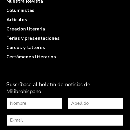
Nuestra Revista
Columnistas
Artículos
Creación literaria
Ferias y presentaciones
Cursos y talleres
Certámenes literarios
Suscríbase al boletín de noticias de
Milibrohispano
N
A
o
p
m
e
b
l
r
l