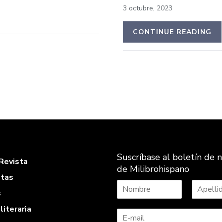
3 octubre, 2023
CONTINUE READING
Suscríbase al boletín de n
Revista
de Milibrohispano
stas
s
N
A
literaria
o
p
m
e