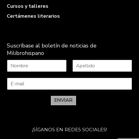
Cursos y talleres
Certámenes literarios
Suscríbase al boletín de noticias de
Milibrohispano
N
A
o
p
m
e
b
l
r
l
e
i
ENVIAR
d
o
s
¡SÍGANOS EN REDES SOCIALES!