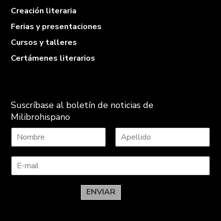
Creación literaria
Ferias y presentaciones
Cursos y talleres
Certámenes literarios
Suscríbase al boletín de noticias de
Milibrohispano
N
A
o
p
m
e
b
l
r
l
e
i
ENVIAR
d
o
s