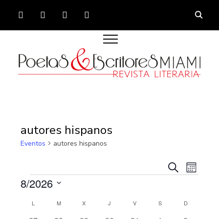
FACEBOOK
TWITTER
INSTAGRAM
YOUTUBE
autores hispanos
Eventos
autores hispanos
Navega
Nave
Buscar
Mes
de
Eventos
de
8/2026
vista
búsque
Seleccionar
Calendario
de
L
LUNES
M
MARTES
X
MIÉRCOLES
J
JUEVES
V
VIERNES
S
SÁBADO
D
DOMINGO
fecha.
y
Even