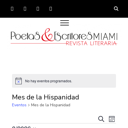
FACEBOOK
TWITTER
INSTAGRAM
YOUTUBE
No hay eventos programados.
Aviso
Mes de la Hispanidad
Eventos
Mes de la Hispanidad
Navega
Nave
Buscar
Mes
de