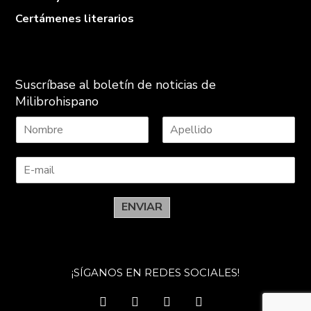
Certámenes literarios
Suscríbase al boletín de noticias de
Milibrohispano
N
A
o
p
m
e
b
l
r
l
e
i
ENVIAR
d
o
s
¡SÍGANOS EN REDES SOCIALES!
facebook
twitter
instagram
youtube