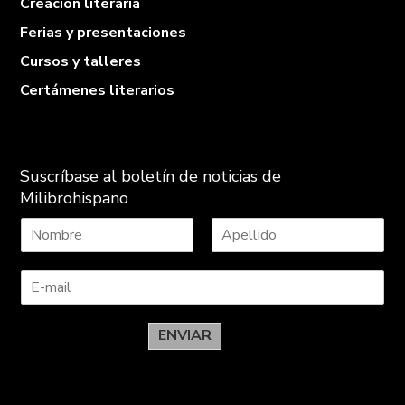
Creación literaria
Ferias y presentaciones
Cursos y talleres
Certámenes literarios
Suscríbase al boletín de noticias de
Milibrohispano
N
A
o
p
m
e
b
l
r
l
e
i
ENVIAR
d
o
s