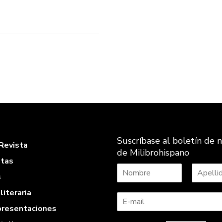
Suscríbase al boletín de n
Revista
de Milibrohispano
stas
s
N
A
literaria
o
p
m
e
 presentaciones
b
l
r
l