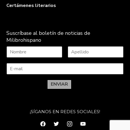
Certámenes literarios
Suscríbase al boletín de noticias de
Milibrohispano
N
A
o
p
m
e
b
l
r
l
e
i
ENVIAR
d
o
s
¡SÍGANOS EN REDES SOCIALES!
facebook
twitter
instagram
youtube