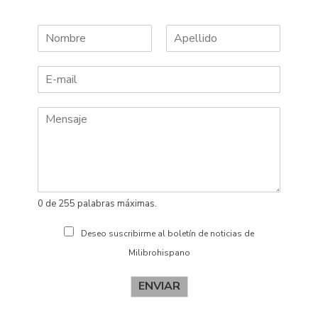
N
A
o
p
m
e
b
l
r
l
e
i
d
o
s
0 de 255 palabras máximas.
Deseo suscribirme al boletín de noticias de
Milibrohispano
ENVIAR