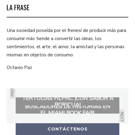
LA FRASE
Una sociedad poseída por el frenesí de producir más para
consumir más tiende a convertir las ideas, los
sentimientos, el arte, el amor, la amistad y las personas
mismas en objetos de consumo.
Octavio Paz
PREVIOUS
TERTULIAS FILPRI... ¡CON SABOR A
BORICUA!
BUSCADORES DE HISTORIAS EN
EL MIAMI BOOK FAIR
NEXT
CONTÁCTENOS