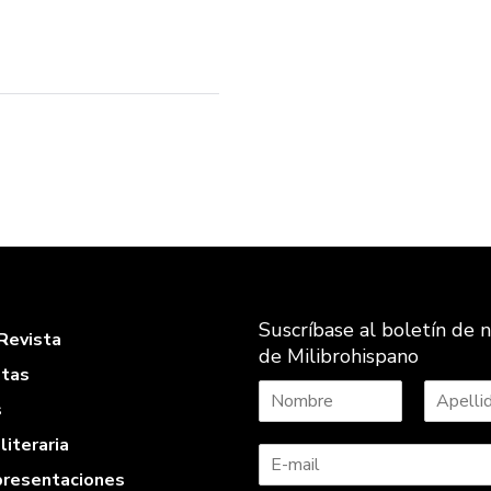
Suscríbase al boletín de n
Revista
de Milibrohispano
stas
s
N
A
literaria
o
p
m
e
 presentaciones
b
l