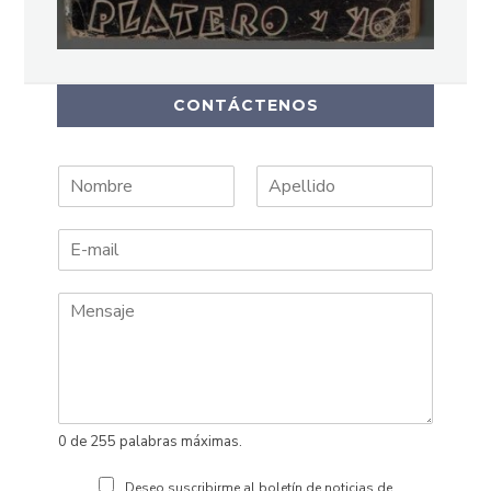
CONTÁCTENOS
N
A
o
p
m
e
b
l
r
l
e
i
d
o
s
0 de 255 palabras máximas.
Deseo suscribirme al boletín de noticias de