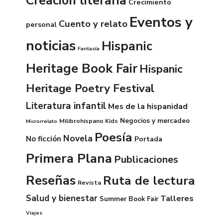
Creación literaria
Crecimiento
Eventos y
Cuento y relato
personal
noticias
Hispanic
Fantasía
Heritage Book Fair
Hispanic
Heritage Poetry Festival
Literatura infantil
Mes de la hispanidad
Negocios y mercadeo
Milibrohispano Kids
Microrrelato
Poesía
Novela
No ficción
Portada
Primera Plana
Publicaciones
Reseñas
Ruta de lectura
Revista
Salud y bienestar
Talleres
Summer Book Fair
Viajes