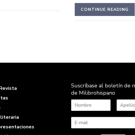
CONTINUE READING
Suscríbase al boletín de n
Revista
de Milibrohispano
stas
s
N
A
literaria
o
p
m
e
 presentaciones
b
l
r
l