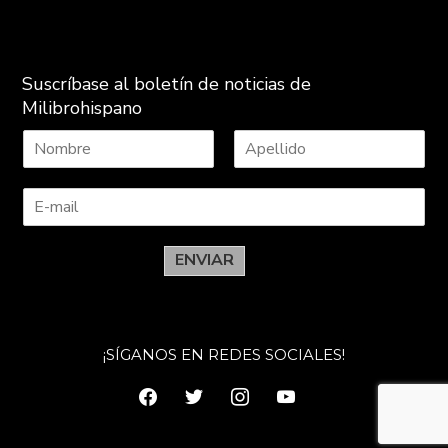
Suscríbase al boletín de noticias de
Milibrohispano
N
A
o
p
m
e
b
l
r
l
e
i
ENVIAR
d
o
s
¡SÍGANOS EN REDES SOCIALES!
facebook
twitter
instagram
youtube