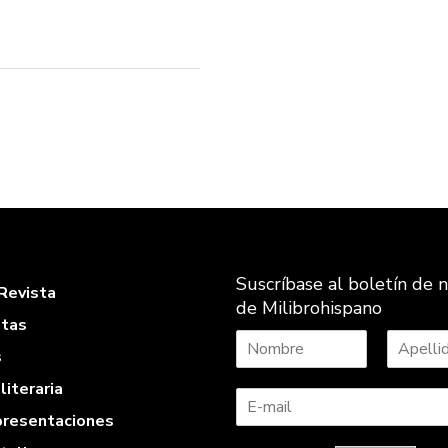
Suscríbase al boletín de n
Revista
de Milibrohispano
stas
s
N
A
literaria
o
p
m
e
 presentaciones
b
l
r
l