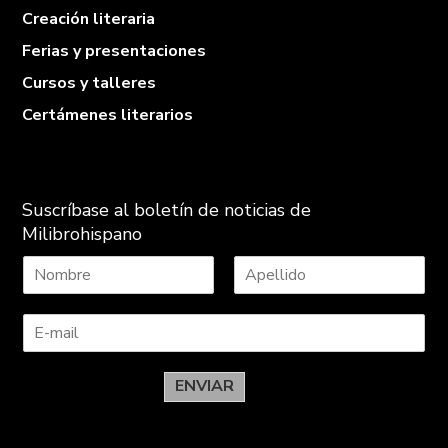
Creación literaria
Ferias y presentaciones
Cursos y talleres
Certámenes literarios
Suscríbase al boletín de noticias de
Milibrohispano
N
A
o
p
m
e
b
l
r
l
e
i
ENVIAR
d
o
s