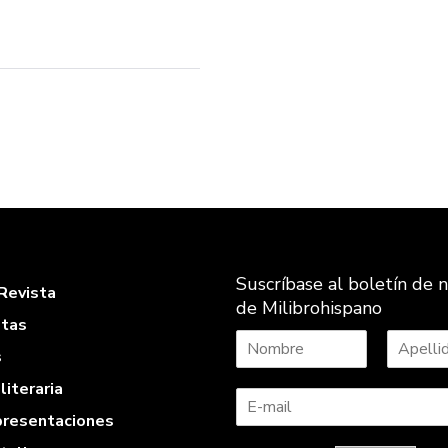
Suscríbase al boletín de n
Revista
de Milibrohispano
stas
s
N
A
literaria
o
p
m
e
 presentaciones
b
l
r
l