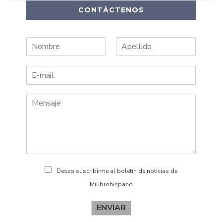
CONTÁCTENOS
N
A
o
p
m
e
b
l
r
l
e
i
d
o
s
Deseo suscribirme al boletín de noticias de
Milibrohispano
ENVIAR