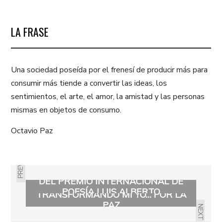
LA FRASE
Una sociedad poseída por el frenesí de producir más para
consumir más tiende a convertir las ideas, los
sentimientos, el arte, el amor, la amistad y las personas
mismas en objetos de consumo.
Octavio Paz
PREVIOUS
ENTREVISTA A JOAN SEBASTIÁN
RENDÓN HERNÁNDEZ, GANADOR
DEL PREMIO INTERNACIONAL DE
POESÍA LUIS ALBERTO
TRANSFORMANDO MI YO… POR LA
AMBROGGIO ~ VOCES DE LA
PAZ
NEXT
ADOLESCENCIA