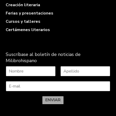
Creación literaria
Ferias y presentaciones
Cursos y talleres
Certámenes literarios
Suscríbase al boletín de noticias de
Milibrohispano
N
A
o
p
m
e
b
l
r
l
e
i
ENVIAR
d
o
s