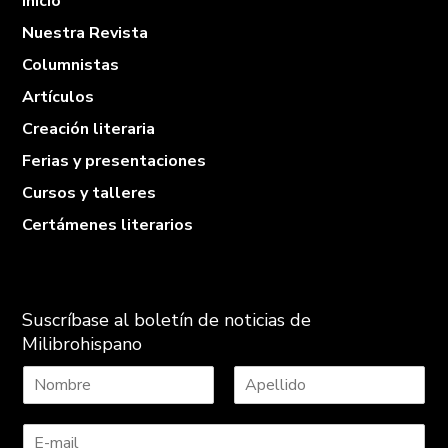
Inicio
Nuestra Revista
Columnistas
Artículos
Creación literaria
Ferias y presentaciones
Cursos y talleres
Certámenes literarios
Suscríbase al boletín de noticias de
Milibrohispano
N
A
o
p
m
e