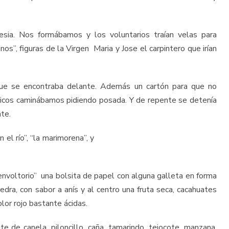
lesia. Nos formábamos y los voluntarios traían velas para
s”, figuras de la Virgen Maria y Jose el carpintero que irían
que se encontraba delante. Además un cartón para que no
ancicos caminábamos pidiendo posada. Y de repente se detenía
nte.
el río”, “la marimorena”, y
envoltorio” una bolsita de papel con alguna galleta en forma
edra, con sabor a anís y al centro una fruta seca, cacahuates
lor rojo bastante ácidas.
 de canela, piloncillo, caña, tamarindo, tejocote, manzana,