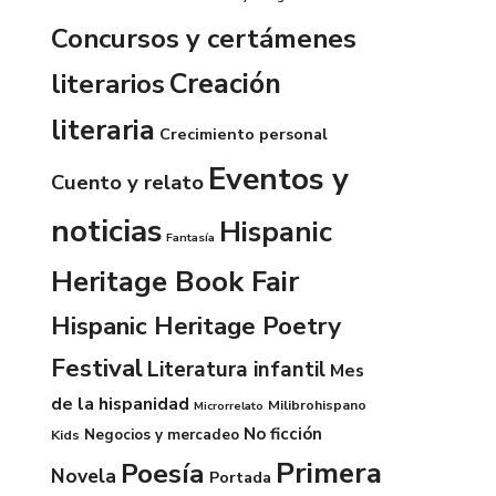
Concursos y certámenes
Creación
literarios
literaria
Crecimiento personal
Eventos y
Cuento y relato
noticias
Hispanic
Fantasía
Heritage Book Fair
Hispanic Heritage Poetry
Festival
Literatura infantil
Mes
de la hispanidad
Milibrohispano
Microrrelato
No ficción
Negocios y mercadeo
Kids
Primera
Poesía
Novela
Portada