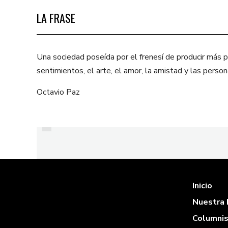
LA FRASE
Una sociedad poseída por el frenesí de producir más pa
sentimientos, el arte, el amor, la amistad y las per
Octavio Paz
PREVIOUS
ANÉCDOTA NAVIDEÑA -
HILVANANDO
NAVIDADES - ANÍBAL
SANTORO
Inicio
Nuestra 
Columni