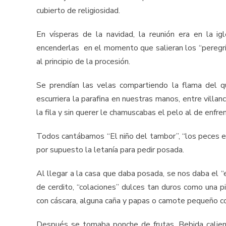
cubierto de religiosidad.
En vísperas de la navidad, la reunión era en la ig
encenderlas en el momento que salieran los “peregrino
al principio de la procesión.
Se prendían las velas compartiendo la flama del 
escurriera la parafina en nuestras manos, entre vill
la fila y sin querer le chamuscabas el pelo al de enfre
Todos cantábamos “El niño del tambor”, “los peces en 
por supuesto la letanía para pedir posada.
Al llegar a la casa que daba posada, se nos daba el “
de cerdito, “colaciones” dulces tan duros como una pi
con cáscara, alguna caña y papas o camote pequeño co
Después se tomaba ponche de frutas. Bebida caliente