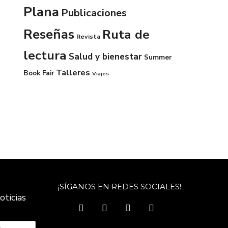
Plana
Publicaciones
Reseñas
Ruta de
Revista
lectura
Salud y bienestar
Summer
Talleres
Book Fair
Viajes
¡SÍGANOS EN REDES SOCIALES!
oticias
facebook
twitter
instagram
youtube