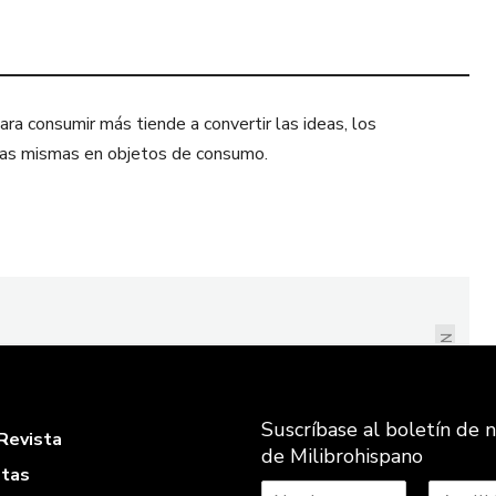
ra consumir más tiende a convertir las ideas, los
sonas mismas en objetos de consumo.
ANÉCDOTA NAVIDEÑA -
NAVIDAD INFLABLE -
JULIO GARZÓN
NEXT
Suscríbase al boletín de n
Revista
de Milibrohispano
stas