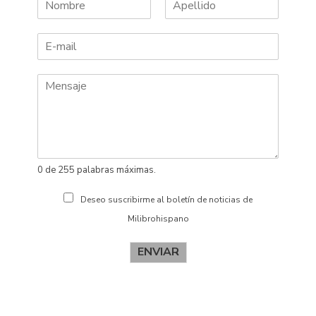
N
A
o
p
m
e
b
l
r
l
e
i
d
o
s
0 de 255 palabras máximas.
Deseo suscribirme al boletín de noticias de
Milibrohispano
ENVIAR