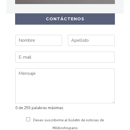
CONTÁCTENOS
N
A
o
p
m
e
b
l
r
l
e
i
d
o
s
0 de 255 palabras máximas.
Deseo suscribirme al boletín de noticias de
Milibrohispano