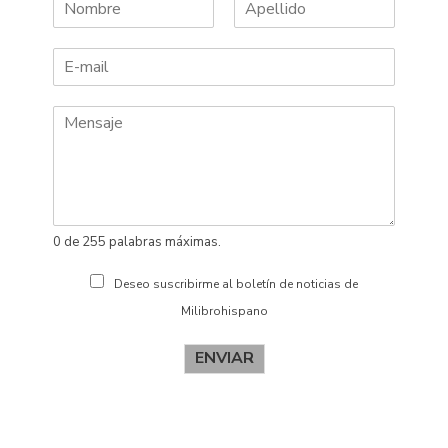
N
A
o
p
m
e
b
l
r
l
e
i
d
o
s
0 de 255 palabras máximas.
Deseo suscribirme al boletín de noticias de
Milibrohispano
ENVIAR