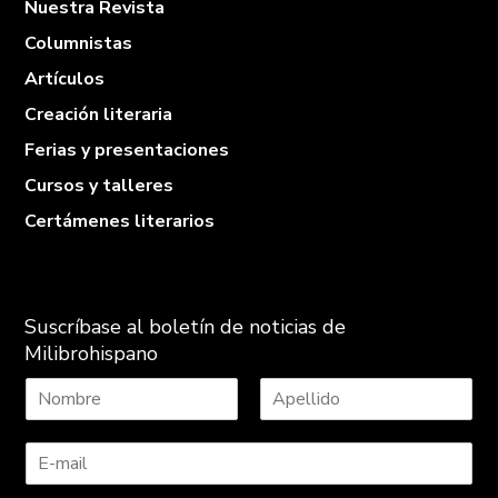
Nuestra Revista
Columnistas
Artículos
Creación literaria
Ferias y presentaciones
Cursos y talleres
Certámenes literarios
Suscríbase al boletín de noticias de
Milibrohispano
N
A
o
p
m
e
b
l