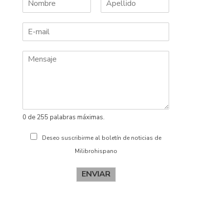
N
A
o
p
m
e
b
l
r
l
e
i
d
o
s
0 de 255 palabras máximas.
Deseo suscribirme al boletín de noticias de
Milibrohispano
ENVIAR