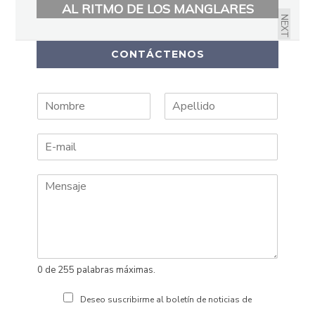
AL RITMO DE LOS MANGLARES
NEXT
CONTÁCTENOS
N
A
o
p
m
e
b
l
r
l
e
i
d
o
s
0 de 255 palabras máximas.
Deseo suscribirme al boletín de noticias de