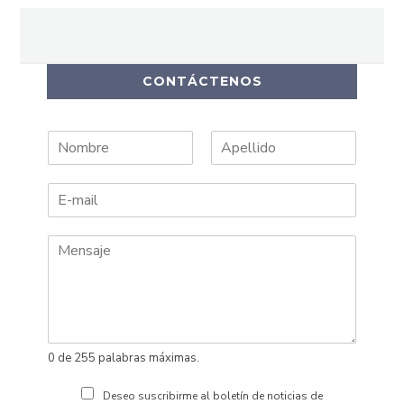
CONTÁCTENOS
N
A
o
p
m
e
b
l
r
l
e
i
d
o
s
0 de 255 palabras máximas.
Deseo suscribirme al boletín de noticias de