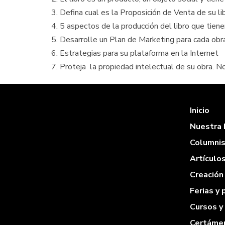
Defina cual es la Proposición de Venta de su li
5 aspectos de la producción del libro que tien
Desarrolle un Plan de Marketing para cada obr
Estrategias para su plataforma en la Internet
Proteja la propiedad intelectual de su obra. No 
Inicio
Nuestra 
Columni
Artículo
Creación 
Ferias y
Cursos y
Certámen