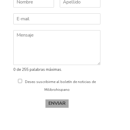
N
A
o
p
m
e
b
l
r
l
e
i
d
o
s
0 de 255 palabras máximas.
Deseo suscribirme al boletín de noticias de
Milibrohispano
ENVIAR