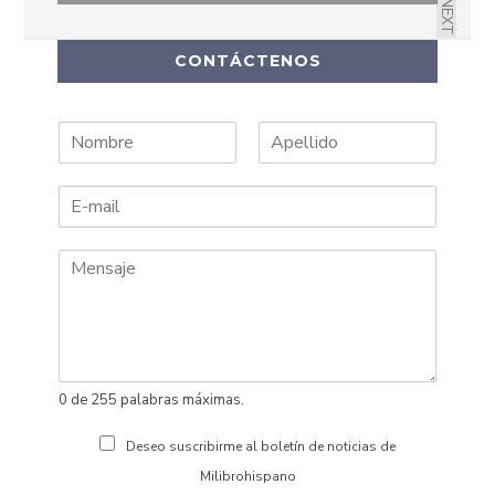
NEXT
HERITAGE POETRY FESTIVAL 2018
CONTÁCTENOS
N
A
o
p
m
e
b
l
r
l
e
i
d
o
s
0 de 255 palabras máximas.
Deseo suscribirme al boletín de noticias de
Milibrohispano