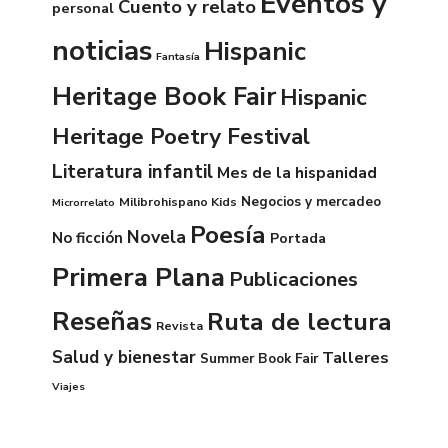
Eventos y
Cuento y relato
personal
noticias
Hispanic
Fantasía
Heritage Book Fair
Hispanic
Heritage Poetry Festival
Literatura infantil
Mes de la hispanidad
Negocios y mercadeo
Milibrohispano Kids
Microrrelato
Poesía
Novela
No ficción
Portada
Primera Plana
Publicaciones
Reseñas
Ruta de lectura
Revista
Salud y bienestar
Talleres
Summer Book Fair
Viajes