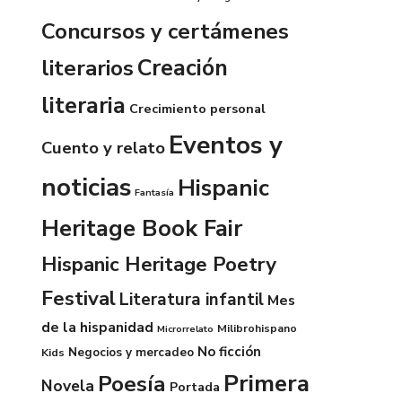
Concursos y certámenes
Creación
literarios
literaria
Crecimiento personal
Eventos y
Cuento y relato
noticias
Hispanic
Fantasía
Heritage Book Fair
Hispanic Heritage Poetry
Festival
Literatura infantil
Mes
de la hispanidad
Milibrohispano
Microrrelato
No ficción
Negocios y mercadeo
Kids
Primera
Poesía
Novela
Portada