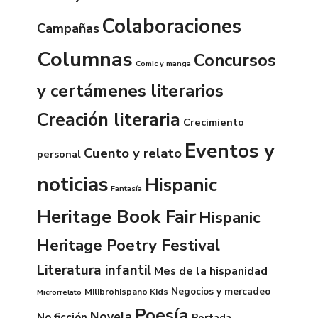
Colaboraciones
Campañas
Columnas
Concursos
Comic y manga
y certámenes literarios
Creación literaria
Crecimiento
Eventos y
Cuento y relato
personal
noticias
Hispanic
Fantasía
Heritage Book Fair
Hispanic
Heritage Poetry Festival
Literatura infantil
Mes de la hispanidad
Negocios y mercadeo
Milibrohispano Kids
Microrrelato
Poesía
Novela
No ficción
Portada