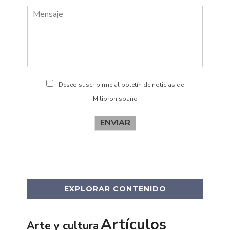
r
l
e
i
d
o
s
Deseo suscribirme al boletín de noticias de
Milibrohispano
ENVIAR
EXPLORAR CONTENIDO
Artículos
Arte y cultura