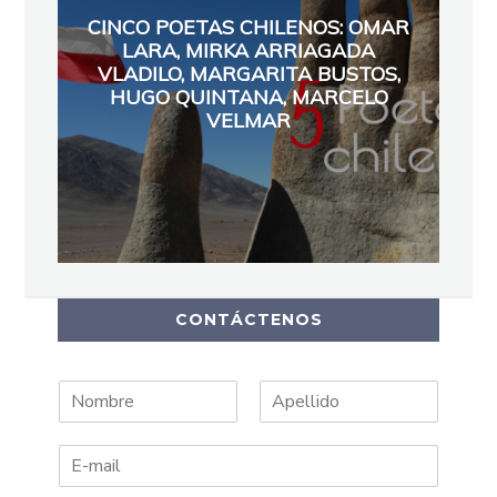
CINCO POETAS CHILENOS: OMAR
LARA, MIRKA ARRIAGADA
VLADILO, MARGARITA BUSTOS,
HUGO QUINTANA, MARCELO
VELMAR
CONTÁCTENOS
N
A
o
p
m
e
b
l