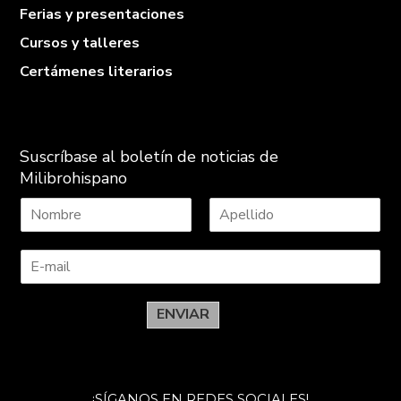
Ferias y presentaciones
Cursos y talleres
Certámenes literarios
Suscríbase al boletín de noticias de
Milibrohispano
N
A
o
p
m
e
b
l
r
l
e
i
ENVIAR
d
o
s
¡SÍGANOS EN REDES SOCIALES!