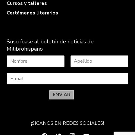
Cursos y talleres
Certámenes literarios
Suscríbase al boletín de noticias de
Milibrohispano
N
A
o
p
m
e
b
l
r
l
e
i
ENVIAR
d
o
s
¡SÍGANOS EN REDES SOCIALES!
facebook
twitter
instagram
youtube