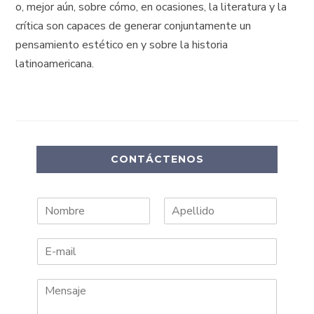
o, mejor aún, sobre cómo, en ocasiones, la literatura y la
crítica son capaces de generar conjuntamente un
pensamiento estético en y sobre la historia
latinoamericana.
CONTÁCTENOS
N
A
o
p
m
e
b
l
r
l
e
i
d
o