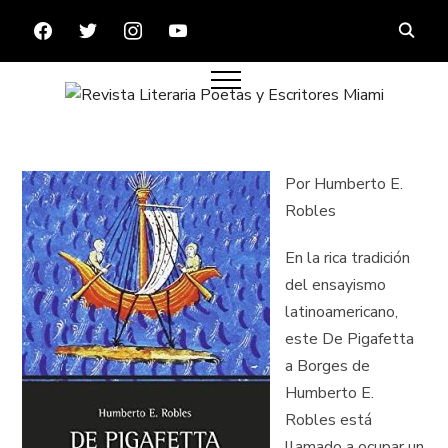
FACEBOOK
TWITTER
INSTAGRAM
YOUTUBE
Por Humberto E.
Robles
En la rica tradición
del ensayismo
latinoamericano,
este De Pigafetta
a Borges de
Humberto E.
Robles está
llamado a ocupar un