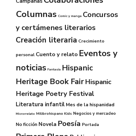
Colaboraciones
Campañas
Columnas
Concursos
Comic y manga
y certámenes literarios
Creación literaria
Crecimiento
Eventos y
Cuento y relato
personal
noticias
Hispanic
Fantasía
Heritage Book Fair
Hispanic
Heritage Poetry Festival
Literatura infantil
Mes de la hispanidad
Negocios y mercadeo
Milibrohispano Kids
Microrrelato
Poesía
Novela
No ficción
Portada