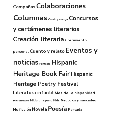
Colaboraciones
Campañas
Columnas
Concursos
Comic y manga
y certámenes literarios
Creación literaria
Crecimiento
Eventos y
Cuento y relato
personal
noticias
Hispanic
Fantasía
Heritage Book Fair
Hispanic
Heritage Poetry Festival
Literatura infantil
Mes de la hispanidad
Negocios y mercadeo
Milibrohispano Kids
Microrrelato
Poesía
Novela
No ficción
Portada