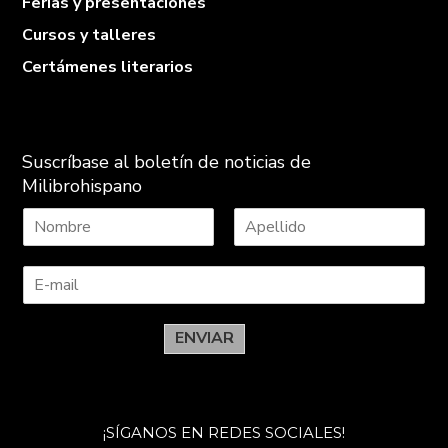
Ferias y presentaciones
Cursos y talleres
Certámenes literarios
Suscríbase al boletín de noticias de
Milibrohispano
N
A
o
p
m
e
b
l
r
l
e
i
ENVIAR
d
o
s
¡SÍGANOS EN REDES SOCIALES!