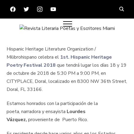
FACEBOOK
TWITTER
INSTAGRAM
YOUTUBE
Hispanic Heritage Literature Organization /
Milibrohispano celebra el
1st. Hispanic Heritage
Poetry Festival 2018
que tendrá lugar los días 18 y 19
de octubre de 2018 de 5:30 PM a 9:00 PM, en
CITYPLACE, Doral, localizado en 8300 NW 36th Street,
Doral, FL 33166.
Estamos honrados con la participación de la
poeta, narradora y ensayista
Lourdes
Vázquez,
proveniente de Puerto Rico.
Es residente desde hace varios años en los Estados