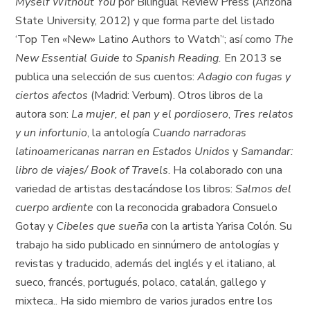
Myself Without You
por Bilingual Review Press (Arizona
State University, 2012) y que forma parte del listado
‘Top Ten «New» Latino Authors to Watch’‘; así como
The
New Essential Guide to Spanish Reading.
En 2013 se
publica una selección de sus cuentos:
Adagio con fugas y
ciertos afectos
(Madrid: Verbum). Otros libros de la
autora son:
La mujer, el pan y el pordiosero
,
Tres relatos
y un infortunio
, la antología
Cuando narradoras
latinoamericanas narran en Estados Unidos
y
Samandar:
libro de viajes/ Book of Travels
. Ha colaborado con una
variedad de artistas destacándose los libros:
Salmos del
cuerpo ardiente
con la reconocida grabadora Consuelo
Gotay y
Cibeles que sueña
con la artista Yarisa Colón. Su
trabajo ha sido publicado en sinnúmero de antologías y
revistas y traducido, además del inglés y el italiano, al
sueco, francés, portugués, polaco, catalán, gallego y
mixteca.. Ha sido miembro de varios jurados entre los