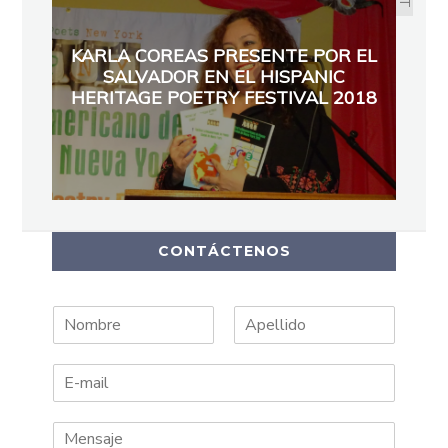
KARLA COREAS PRESENTE POR EL
SALVADOR EN EL HISPANIC
HERITAGE POETRY FESTIVAL 2018
CONTÁCTENOS
N
A
o
p
m
e
b
l
r
l
e
i
d